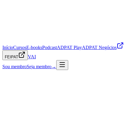
Início
Cursos
E-books
Podcast
ADPAT Play
ADPAT Negócios
VAI
FEIPAT
Sou membro
Seja membro
→